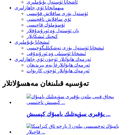
ئاشخانا ئۈستەل بۇيۇملىرى
مېھمانخانا ئۆي جاھازلىرى
ئۈستەل يۈزى ساقلاش قۇتىسى
ئۆي ساقلاش تاقچىسى
ئۆسۈملۈك قاچىسى
يان ئۈستەل ۋە ئورۇندۇقلار
كىچىك ئىشكاپلار
ئىشخانا بۇيۇملىرى
ئىشخانا ئۈستەل يۈزى تەشكىللىگۈچىسى
ئىشخانا ئۈستىلى ۋە ئورۇندۇقى
ئەرمەك ھايۋانلار ئۈچۈن ئۆي جاھازلىرى
ئەرمەك ھايۋانلارغا يەم بېرىدىغان
ئەرمەك ھايۋانلار ئۈچۈن كارىۋات
تەۋسىيە قىلىنغان مەھسۇلاتلار
يۇقىرى سۈپەتلىك بامبۇك كېسىش ...