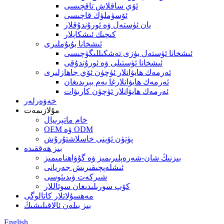
ئۆي ساقلاش تاقچىسى
ئۆسۈملۈك قاچىسى
يان ئۈستەل ۋە ئورۇندۇقلار
كىچىك ئىشكاپلار
ئىشخانا بۇيۇملىرى
ئىشخانا ئۈستەل يۈزى تەشكىللىگۈچىسى
ئىشخانا ئۈستىلى ۋە ئورۇندۇقى
ئەرمەك ھايۋانلار ئۈچۈن ئۆي جاھازلىرى
ئەرمەك ھايۋانلارغا يەم بېرىدىغان
ئەرمەك ھايۋانلار ئۈچۈن كارىۋات
خەۋەرلەر
مۇلازىمەت
خام ماتېرىيال
OEM ۋە ODM
پۈتۈن ئۆينى خاسلاشتۇرۇش
بىز ھەققىدە
بىزنىڭ شان-شەرەپلىرىمىز ۋە گۇۋاھنامىمىز
ئىشلەپچىقىرىش جەريانى
شىركەت ۋىدىئوسى
كۆپ سورىلىدىغان سوئاللار
مەھسۇلاتلار كاتالوگى
بىز بىلەن ئالاقىلىشىڭ
English