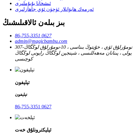
ئىشخانا بۇيۇملىرى
ئەرمەك ھايۋانلار ئۈچۈن ئۆي جاھازلىرى
بىز بىلەن ئالاقىلىشىڭ
86-755-3351 0627
admin@magicbambu.com
307-نومۇرلۇق ئۆي ، خۇيتوڭ بىناسى ، 10-نومۇرلۇق لوڭگاڭ
يولى ، پىنانان مەھەللىسى ، شېنجېن لوڭگاڭ رايونى لوڭگاڭ
كوچىسى
تېلېفون
تېلېفون
86-755-3351 0627
ئېلېكترونلۇق خەت