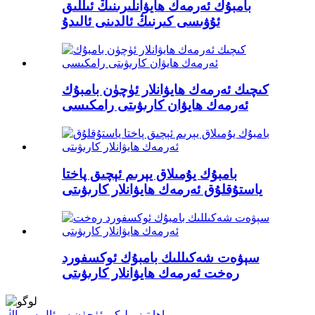
بامبۇك ئەرمەك ھايۋانلىرىنىڭ ئىللىق
ئۇۋىسى كىرنىڭ ئالدىنى ئالىدۇ
كىچىك ئەرمەك ھايۋانلار ئۈچۈن بامبۇك
ئەرمەك ھايۋان كارىۋىتى رامكىسى
بامبۇك يۇمىلاق يېرىم ئېچىق پاختا
ياستۇقلۇق ئەرمەك ھايۋانلار كارىۋىتى
سېۋەت شەكىللىك بامبۇك ئوكسفورد
رەخت ئەرمەك ھايۋانلار كارىۋىتى
باھا تىزىملىكى ئۈچۈن سوئال سوراڭ