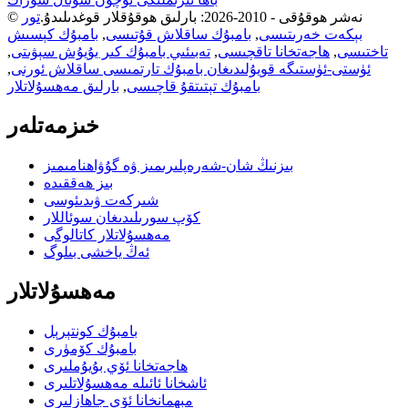
© نەشر ھوقۇقى - 2010-2026: بارلىق ھوقۇقلار قوغدىلىدۇ.
تور
بېكەت خەرىتىسى
,
بامبۇك ساقلاش قۇتىسى
,
بامبۇك كېسىش
تاختىسى
,
ھاجەتخانا تاقچىسى
,
تەبىئىي بامبۇك كىر يۇيۇش سېۋىتى
,
ئۈستى-ئۈستىگە قويۇلىدىغان بامبۇك تارتمىسى ساقلاش ئورنى
,
بامبۇك تېتىتقۇ قاچىسى
,
بارلىق مەھسۇلاتلار
خىزمەتلەر
بىزنىڭ شان-شەرەپلىرىمىز ۋە گۇۋاھنامىمىز
بىز ھەققىدە
شىركەت ۋىدىئوسى
كۆپ سورىلىدىغان سوئاللار
مەھسۇلاتلار كاتالوگى
ئەڭ ياخشى بىلوگ
مەھسۇلاتلار
بامبۇك كونتېرېل
بامبۇك كۆمۈرى
ھاجەتخانا ئۆي بۇيۇملىرى
ئاشخانا ئائىلە مەھسۇلاتلىرى
مېھمانخانا ئۆي جاھازلىرى