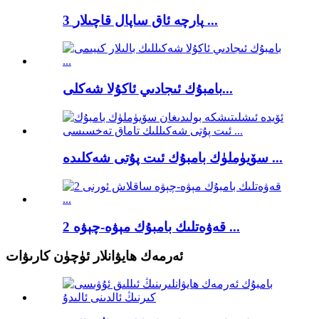
3 پارچە ئاق ساپال قاچىلار ...
بامبۇك ئىجادىي ئاكۇلا شەكلى...
سۆيۈملۈك بامبۇك ئىت پۇتى شەكلىدە ...
2 قەۋەتلىك بامبۇك مېۋە-چېۋە ...
ئەرمەك ھايۋانلار ئۈچۈن كارىۋات