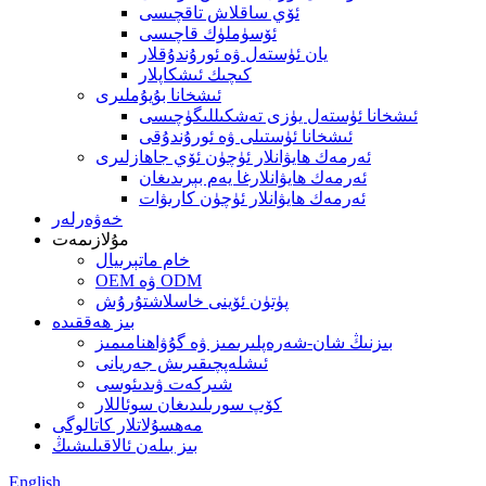
ئۆي ساقلاش تاقچىسى
ئۆسۈملۈك قاچىسى
يان ئۈستەل ۋە ئورۇندۇقلار
كىچىك ئىشكاپلار
ئىشخانا بۇيۇملىرى
ئىشخانا ئۈستەل يۈزى تەشكىللىگۈچىسى
ئىشخانا ئۈستىلى ۋە ئورۇندۇقى
ئەرمەك ھايۋانلار ئۈچۈن ئۆي جاھازلىرى
ئەرمەك ھايۋانلارغا يەم بېرىدىغان
ئەرمەك ھايۋانلار ئۈچۈن كارىۋات
خەۋەرلەر
مۇلازىمەت
خام ماتېرىيال
OEM ۋە ODM
پۈتۈن ئۆينى خاسلاشتۇرۇش
بىز ھەققىدە
بىزنىڭ شان-شەرەپلىرىمىز ۋە گۇۋاھنامىمىز
ئىشلەپچىقىرىش جەريانى
شىركەت ۋىدىئوسى
كۆپ سورىلىدىغان سوئاللار
مەھسۇلاتلار كاتالوگى
بىز بىلەن ئالاقىلىشىڭ
English