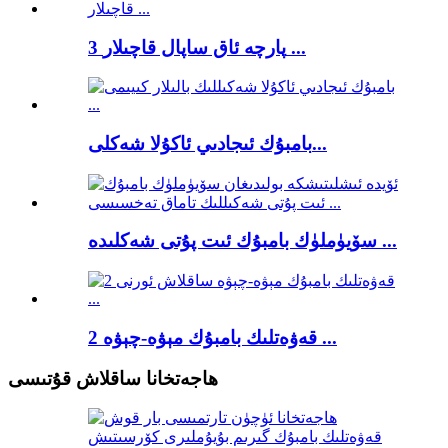
3 پارچە ئاق ساپال قاچىلار ...
بامبۇك ئىجادىي ئاكۇلا شەكلى...
سۆيۈملۈك بامبۇك ئىت پۇتى شەكلىدە ...
2 قەۋەتلىك بامبۇك مېۋە-چېۋە ...
ھاجەتخانا ساقلاش قۇتىسى