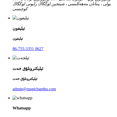
يولى ، پىنانان مەھەللىسى ، شېنجېن لوڭگاڭ رايونى لوڭگاڭ
كوچىسى
تېلېفون
تېلېفون
86-755-3351 0627
ئېلېكترونلۇق خەت
ئېلېكترونلۇق خەت
admin@magicbambu.com
Whatsapp