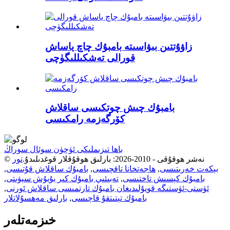
زاۋۇتتىن بىۋاسىتە بامبۇك چاچ ياساش
قورالى تەشكىللىگۈچى
بامبۇك چىش چوتكىسى ساقلاش
كۆرگەزمە رامكىسى
باھا تىزىملىكى ئۈچۈن سوئال سوراڭ
© نەشر ھوقۇقى - 2010-2026: بارلىق ھوقۇقلار قوغدىلىدۇ.
تور
بېكەت خەرىتىسى
,
ھاجەتخانا تاقچىسى
,
بامبۇك ساقلاش قۇتىسى
,
بامبۇك كېسىش تاختىسى
,
تەبىئىي بامبۇك كىر يۇيۇش سېۋىتى
,
ئۈستى-ئۈستىگە قويۇلىدىغان بامبۇك تارتمىسى ساقلاش ئورنى
,
بامبۇك تېتىتقۇ قاچىسى
,
بارلىق مەھسۇلاتلار
خىزمەتلەر