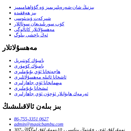
بىزنىڭ شان-شەرەپلىرىمىز ۋە گۇۋاھنامىمىز
بىز ھەققىدە
شىركەت ۋىدىئوسى
كۆپ سورىلىدىغان سوئاللار
مەھسۇلاتلار كاتالوگى
ئەڭ ياخشى بىلوگ
مەھسۇلاتلار
بامبۇك كونتېرېل
بامبۇك كۆمۈرى
ھاجەتخانا ئۆي بۇيۇملىرى
ئاشخانا ئائىلە مەھسۇلاتلىرى
مېھمانخانا ئۆي جاھازلىرى
ئىشخانا بۇيۇملىرى
ئەرمەك ھايۋانلار ئۈچۈن ئۆي جاھازلىرى
بىز بىلەن ئالاقىلىشىڭ
86-755-3351 0627
admin@magicbambu.com
307-نومۇرلۇق ئۆي ، خۇيتوڭ بىناسى ، 10-نومۇرلۇق لوڭگاڭ