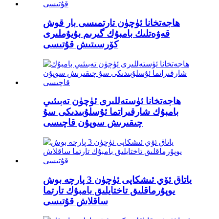
ھاجەتخانا ئۈچۈن تارتمىسى بار قوش
قەۋەتلىك بامبۇك گىرىم بۇيۇملىرى
كۆرسىتىش قۇتىسى
ھاجەتخانا ئۈستەللىرى ئۈچۈن تەبىئىي
بامبۇك شارقىراتما ئۇسلۇبىدىكى سۇ
چىقىرىش سوپۇن قاچىسى
ياتاق ئۆي ئىشكاپى ئۈچۈن 3 پارچە بوش
يوپۇرماقلىق تاختايلىق بامبۇك تارتما
ساقلاش قۇتىسى