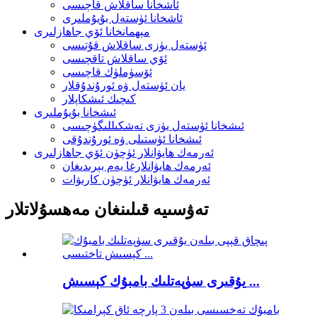
ئاشخانا ساقلاش قاچىسى
ئاشخانا ئۈستەل بۇيۇملىرى
مېھمانخانا ئۆي جاھازلىرى
ئۈستەل يۈزى ساقلاش قۇتىسى
ئۆي ساقلاش تاقچىسى
ئۆسۈملۈك قاچىسى
يان ئۈستەل ۋە ئورۇندۇقلار
كىچىك ئىشكاپلار
ئىشخانا بۇيۇملىرى
ئىشخانا ئۈستەل يۈزى تەشكىللىگۈچىسى
ئىشخانا ئۈستىلى ۋە ئورۇندۇقى
ئەرمەك ھايۋانلار ئۈچۈن ئۆي جاھازلىرى
ئەرمەك ھايۋانلارغا يەم بېرىدىغان
ئەرمەك ھايۋانلار ئۈچۈن كارىۋات
تەۋسىيە قىلىنغان مەھسۇلاتلار
يۇقىرى سۈپەتلىك بامبۇك كېسىش ...