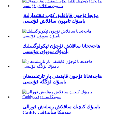
مۇنچا ئۈچۈن قاپاقلىق كۆپ ئىقتىدارلىق
بامبۇك تامپون ساقلاش قۇتىسى
ھاجەتخانا ساقلاش ئۈچۈن ئېكولوگىيىلىك
بامبۇك سوپۇن قۇتىسى
ھاجەتخانا ئۈچۈن قاپقىقى بار تارتىلىدىغان
بامبۇك لۆڭگە قۇتىسى
بامبۇك كىچىك ساقلاش رەتلەش قورالى
Caddy سومكا ساندۇقى