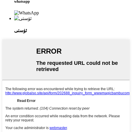
whatsapp
ئۈستى